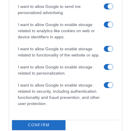
d) accedere o visualizzare qualsiasi parte del
I want to allow Google to send me
Servizio usando una rete proxy virtuale;
personalized advertising.
e) usare le proprie credenziali per accedere
all'Account senza autorizzazione da parte di
I want to allow Google to enable storage
Telelombardia o compiere qualunque altra azione
related to analytics like cookies on web or
che consenta un accesso non autorizzato al
device identifiers in apps.
Servizio o ad account, sistemi informatici o reti
connessi al Servizio con mezzi quali hacking,
I want to allow Google to enable storage
password mining o altri mezzi illeciti;
related to functionality of the website or app.
f) tentare di alterare, modificare, operare reverse
engineering, disassemblare, decompilare,
I want to allow Google to enable storage
trasferire, scambiare o tradurre il Servizio;
related to personalization.
g) rimuovere, disattivare, manomettere o
contrastare eventuali protezioni del Servizio o dei
I want to allow Google to enable storage
Contenuti; e/o
related to security, including authentication
h) acquisire o raccogliere dati personali di
functionality and fraud prevention, and other
qualsiasi utente del Servizio (incluso qualsiasi
user protection.
nome usato per l'account) o usare robot, bot,
scraper, applicazioni di ricerca/recupero di siti,
proxy o altro dispositivo, metodo, sistema o
CONFIRM
processo manuale o automatico per accedere,