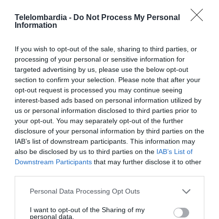
Fatta salva la licenza limitata garantita all'utente
dai Termini d’Uso, non gli sarà trasferito alcun
Telelombardia -
Do Not Process My Personal
diritto, titolo o interesse relativamente al Servizio.
Information
7.3 L'utente non può rimuovere, alterare o
modificare in alcun modo le avvertenze sul diritto
If you wish to opt-out of the sale, sharing to third parties, or
d'autore o altre indicazioni di proprietà intellettuale
processing of your personal or sensitive information for
comprese nel Servizio o nei Contenuti.
targeted advertising by us, please use the below opt-out
7.4 Qualsiasi copia, accesso, trasferimento,
section to confirm your selection. Please note that after your
esibizione pubblica o comunicazione al pubblico o
opt-out request is processed you may continue seeing
altro uso di qualsiasi parte del Servizio (inclusi i
interest-based ads based on personal information utilized by
Contenuti) diversa/o da quanto espressamente
us or personal information disclosed to third parties prior to
autorizzato dai presenti Termini d’Uso costituisce
your opt-out. You may separately opt-out of the further
violazione dei diritti di proprietà intellettuale di
disclosure of your personal information by third parties on the
Telelombardia (e/o di quelli dei rispettivi
IAB’s list of downstream participants. This information may
proprietari) e violazione dei Termini d'uso.
also be disclosed by us to third parties on the
IAB’s List of
Downstream Participants
that may further disclose it to other
7.5 Nell'eventualità di violazione dei diritti di
third parties.
proprietà intellettuale sostanziale e/o ripetuta,
Telelombardia può, senza previo intervento di un
Please note that this website/app uses one or more Google
Personal Data Processing Opt Outs
tribunale o di una corte arbitrale bloccare
services and may gather and store information including but
l'accesso al Servizio e/o porre termine a qualsiasi
not limited to your visit or usage behaviour. You may click to
I want to opt-out of the Sharing of my
Account e far valere qualsiasi diritto o rimedio a
personal data.