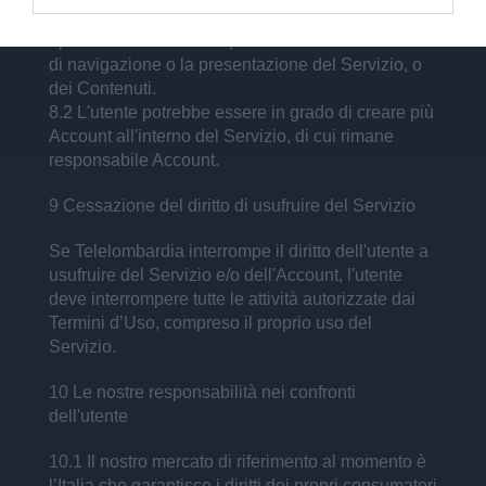
recuperare, indicizzare, estrarre dati ovvero
riprodurre o eludere in qualsiasi modo la struttura
di navigazione o la presentazione del Servizio, o
dei Contenuti.
8.2 L'utente potrebbe essere in grado di creare più
Account all'interno del Servizio, di cui rimane
responsabile Account.
9 Cessazione del diritto di usufruire del Servizio
Se Telelombardia interrompe il diritto dell'utente a
usufruire del Servizio e/o dell'Account, l'utente
deve interrompere tutte le attività autorizzate dai
Termini d’Uso, compreso il proprio uso del
Servizio.
10 Le nostre responsabilità nei confronti
dell'utente
10.1 Il nostro mercato di riferimento al momento è
l’Italia che garantisce i diritti dei propri consumatori