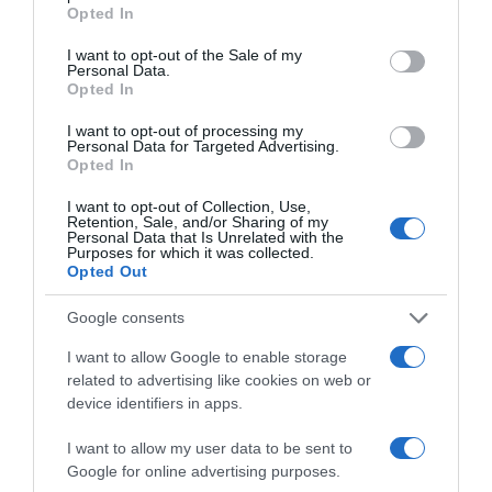
grant or deny consent to Google and its third-party tags to
Opted In
suo favore. Telelombardia può inoltre procedere al
use your data for below specified purposes in below Google
blocco dell’Indirizzo IP del soggetto che viola la
consent section.
I want to opt-out of the Sale of my
sua proprietà intellettuale.
Personal Data.
Opted In
8 Uso del Servizio da parte dell’utente
I want to opt-out of processing my
Personal Data for Targeted Advertising.
8.1 L'utente non deve e non deve consentire a
Opted In
terzi di:
I want to opt-out of Collection, Use,
Retention, Sale, and/or Sharing of my
a) pubblicare, concedere in licenza, offrire in
Personal Data that Is Unrelated with the
vendita, creare e/o distribuire copie di qualsiasi
Purposes for which it was collected.
Opted Out
parte del Servizio a meno che non sia
espressamente permesso dai presenti Termini
Google consents
d’Uso;
b) esibire qualsiasi Contenuto o parte del Servizio
I want to allow Google to enable storage
in qualsiasi luogo pubblico;
related to advertising like cookies on web or
c) inquadrare qualsiasi elemento dei Contenuti o
device identifiers in apps.
del Servizio su (o incorporare qualsiasi parte del
Servizio in) un altro sito Internet, applicazione,
I want to allow my user data to be sent to
servizio online o servizio audiovisivo;
Google for online advertising purposes.